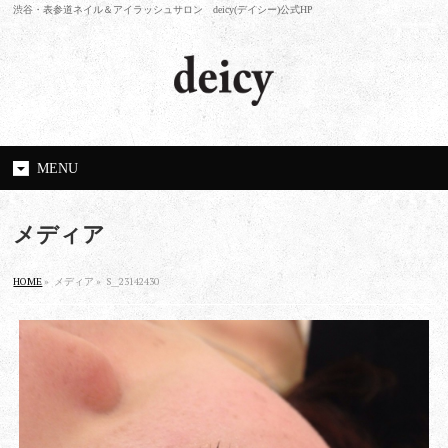
渋谷・表参道ネイル＆アイラッシュサロン deicy(デイシー)公式HP
MENU
メディア
HOME
»
メディア »
S__23142430