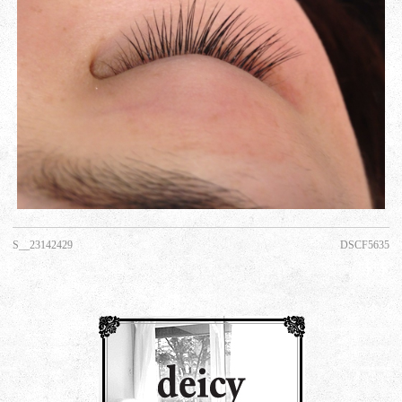
S__23142429
DSCF5635